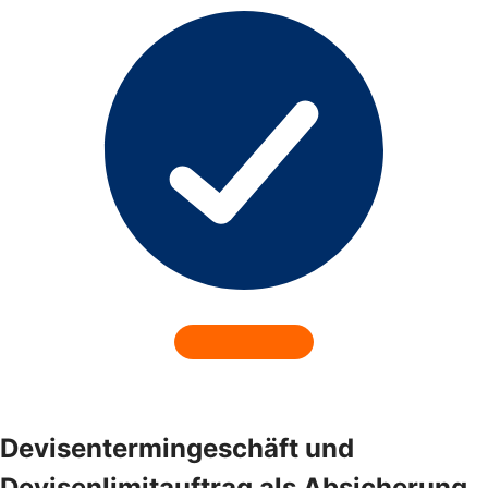
Devisentermingeschäft und
Devisenlimitauftrag als Absicherung