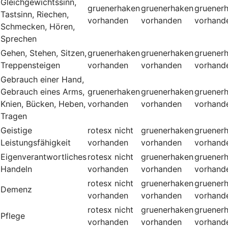
Gleichgewichtssinn,
gruenerhaken
gruenerhaken
gruener
Tastsinn, Riechen,
vorhanden
vorhanden
vorhand
Schmecken, Hören,
Sprechen
Gehen, Stehen, Sitzen,
gruenerhaken
gruenerhaken
gruener
Treppensteigen
vorhanden
vorhanden
vorhand
Gebrauch einer Hand,
Gebrauch eines Arms,
gruenerhaken
gruenerhaken
gruener
Knien, Bücken, Heben,
vorhanden
vorhanden
vorhand
Tragen
Geistige
rotesx
nicht
gruenerhaken
gruener
Leistungsfähigkeit
vorhanden
vorhanden
vorhand
Eigenverantwortliches
rotesx
nicht
gruenerhaken
gruener
Handeln
vorhanden
vorhanden
vorhand
rotesx
nicht
gruenerhaken
gruener
Demenz
vorhanden
vorhanden
vorhand
rotesx
nicht
gruenerhaken
gruener
Pflege
vorhanden
vorhanden
vorhand