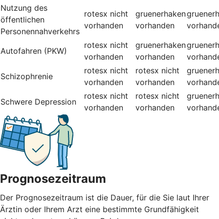
Nutzung des
rotesx
nicht
gruenerhaken
gruener
öffentlichen
vorhanden
vorhanden
vorhand
Personennahverkehrs
rotesx
nicht
gruenerhaken
gruener
Autofahren (PKW)
vorhanden
vorhanden
vorhand
rotesx
nicht
rotesx
nicht
gruener
Schizophrenie
vorhanden
vorhanden
vorhand
rotesx
nicht
rotesx
nicht
gruener
Schwere Depression
vorhanden
vorhanden
vorhand
Prognosezeitraum
Der Prognosezeitraum ist die Dauer, für die Sie laut Ihrer
Ärztin oder Ihrem Arzt eine bestimmte Grundfähigkeit