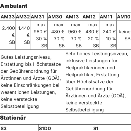
Ambulant
AM33
AM32
AM31
AM30
AM13
AM12
AM11
AM10
max.
max.
max.
max.
max.
2.400
1.440
960 €
480 €
960 €
480 €
240 €
keine
€
€
30 %
30 %
30 %
20 %
10 %
SB
SB
SB
SB
SB
SB
SB
SB
Sehr hohes Leistungsniveau,
Gutes Leistungsniveau,
inklusive Leistungen für
Erstattung bis Höchstsätze
Heilpraktikerinnen und
der Gebührenordnung für
Heilpraktiker, Erstattung
Ärztinnen und Ärzte (GOÄ),
über Höchstsätze der
keine Einschränkungen bei
Gebührenordnung für
wesentlichen Leistungen,
Ärztinnen und Ärzte (GOÄ),
keine versteckte
keine versteckte
Selbstbeteiligung
Selbstbeteiligung
Stationär
S3
S1DD
S1