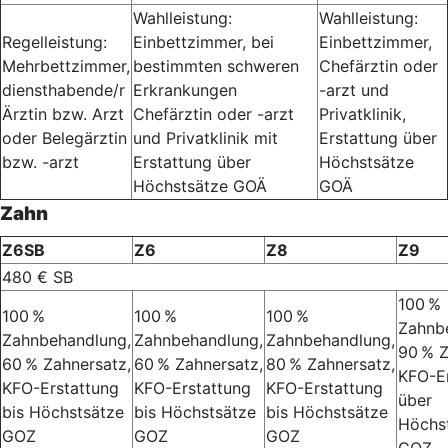
Wahlleistung:
Wahlleistung:
Regelleistung:
Einbettzimmer, bei
Einbettzimmer,
Mehrbettzimmer,
bestimmten schweren
Chefärztin oder
diensthabende/r
Erkrankungen
-arzt und
Ärztin bzw. Arzt
Chefärztin oder -arzt
Privatklinik,
oder Belegärztin
und Privatklinik mit
Erstattung über
bzw. -arzt
Erstattung über
Höchstsätze
Höchstsätze GOÄ
GOÄ
Zahn
Z6SB
Z6
Z8
Z9
480 € SB
100 %
100 %
100 %
100 %
Zahnb
Zahnbehandlung,
Zahnbehandlung,
Zahnbehandlung,
90 % Z
60 % Zahnersatz,
60 % Zahnersatz,
80 % Zahnersatz,
KFO-E
KFO-Erstattung
KFO-Erstattung
KFO-Erstattung
über
bis Höchstsätze
bis Höchstsätze
bis Höchstsätze
Höchs
GOZ
GOZ
GOZ