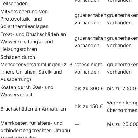
Teilschäden
Mitversicherung von
gruenerhaken
gruenerhake
Photovoltaik- und
vorhanden
vorhanden
Solarthermieanlagen
Frost- und Bruchschäden an
gruenerhaken
gruenerhake
Wasserzuleitungs- und
vorhanden
vorhanden
Heizungsrohren
Schäden durch
Menschenversammlungen (z. B.
rotesx
nicht
gruenerhake
innere Unruhen, Streik und
vorhanden
vorhanden
Aussperrung)
Kosten durch Gas- und
bis zu 300 €
bis zu 2.500
Wasserverlust
werden komp
bis zu 150 €
Bruchschäden an Armaturen
übernommen
Mehrkosten für alters- und
—
bis zu 25.00
behindertengerechten Umbau